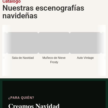
Catálogo
Nuestras escenografías
navideñas
la de Navidad
Muñeco de Nieve
Auto Vintage
Bastones Giga
Frosty
¿PARA QUIÉN?
Creamos Navidad