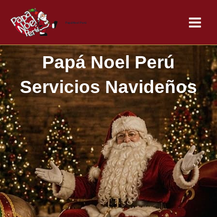
Skip
Main
to
Papá Noel Perú
Menu
content
Papá Noel Perú
Servicios Navideños