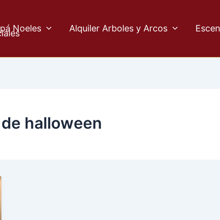
pá Noeles
Alquiler Arboles y Arcos
Escen
iales
a de halloween