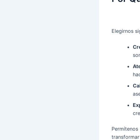
Elegirnos si
Cr
so
At
ha
Ca
as
Ex
cr
Permítenos
transformar