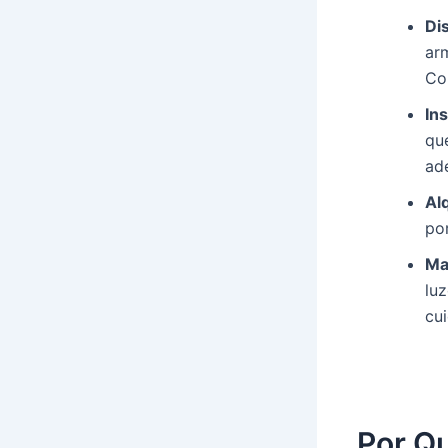
Di
ar
Co
Ins
qu
ad
Alq
po
Ma
lu
cui
Por Qu