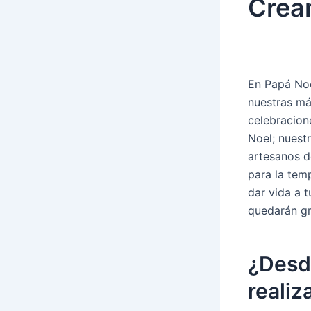
Crea
En Papá No
nuestras má
celebracion
Noel; nuest
artesanos d
para la tem
dar vida a 
quedarán gr
¿Desd
realiz