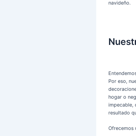
navideño.
Nuestr
Entendemos 
Por eso, nu
decoraciones
hogar o neg
impecable, 
resultado q
Ofrecemos u