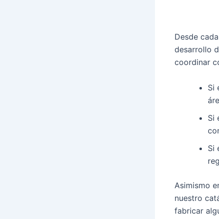
Desde cada 
desarrollo 
coordinar 
Si 
áre
Si 
con
Si
re
Asimismo en
nuestro cat
fabricar al