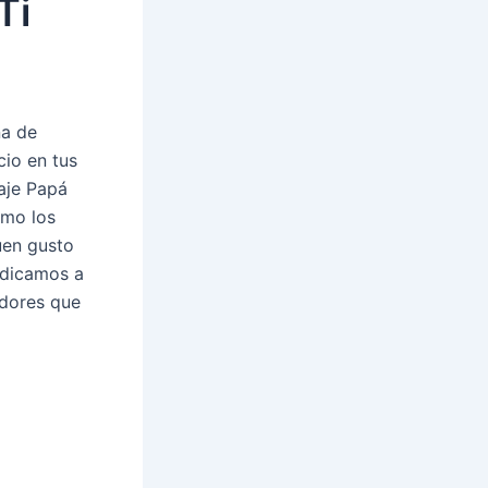
Ti
na de
io en tus
aje Papá
omo los
uen gusto
edicamos a
edores que