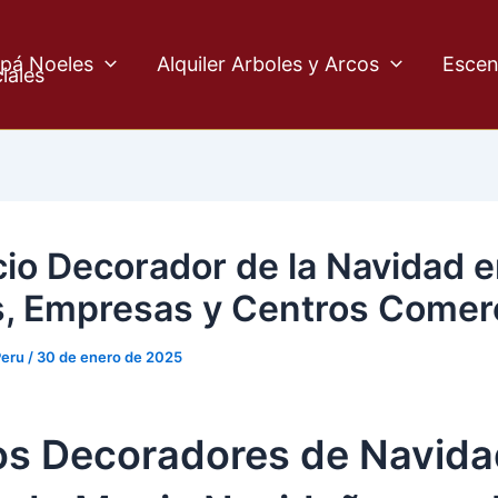
pá Noeles
Alquiler Arboles y Arcos
Escen
iales
cio Decorador de la Navidad 
, Empresas y Centros Comerc
Peru
/
30 de enero de 2025
s Decoradores de Navida