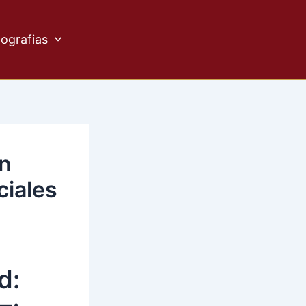
ografias
en
iales
d: