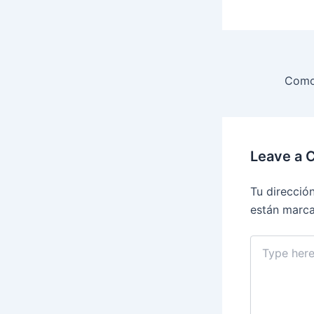
Leave a
Tu direcció
están marc
Type
here..