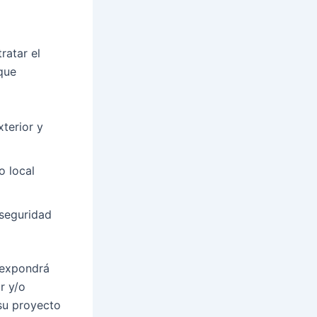
ratar el
que
xterior y
o local
 seguridad
 expondrá
r y/o
su proyecto