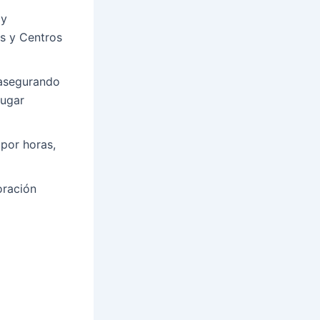
 y
s y Centros
 asegurando
lugar
por horas,
ración