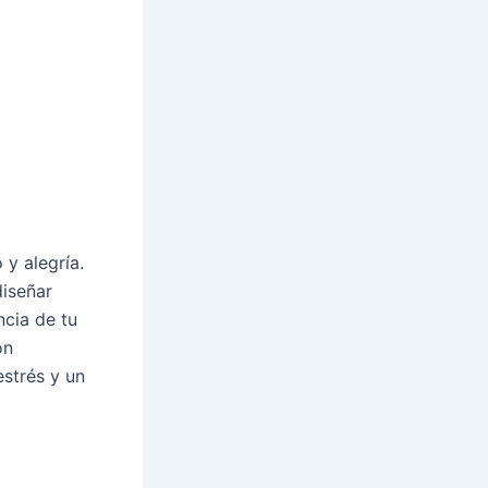
y alegría.
diseñar
ncia de tu
ón
estrés y un